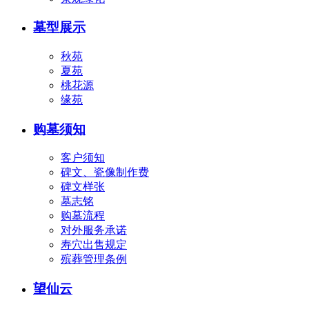
墓型展示
秋苑
夏苑
桃花源
缘苑
购墓须知
客户须知
碑文、瓷像制作费
碑文样张
墓志铭
购墓流程
对外服务承诺
寿穴出售规定
殡葬管理条例
望仙云