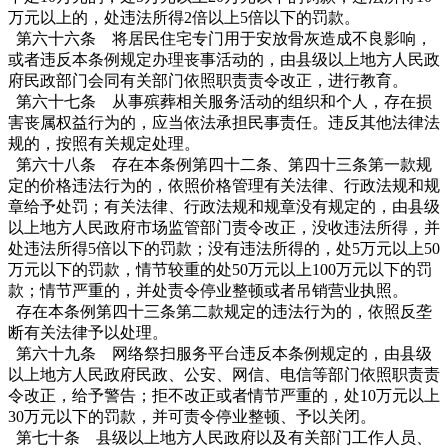
万元以上的，处违法所得2倍以上5倍以下的罚款。
第六十六条 将居民住宅专门用于安放骨灰造成不良影响，
或者违反本条例规定办理丧事活动的，由县级以上地方人民政
府民政部门会同有关部门依照职责责令改正，进行教育。
第六十七条 从事殡葬相关服务活动的组织和个人，存在损
害丧属权益行为的，应当依法承担民事责任。违反其他法律法
规的，按照有关规定处理。
第六十八条 存在本条例第四十二条、第四十三条第一款规
定的价格违法行为的，依照价格管理有关法律、行政法规和规
章给予处罚；有关法律、行政法规和规章没有规定的，由县级
以上地方人民政府市场监管部门责令改正，没收违法所得，并
处违法所得5倍以下的罚款；没有违法所得的，处5万元以上50
万元以下的罚款，情节较重的处50万元以上100万元以下的罚
款；情节严重的，并处责令停业整顿或者吊销营业执照。
存在本条例第四十三条第二款规定的违法行为的，依照反垄
断有关法律予以处理。
第六十九条 网络祭扫服务平台违反本条例规定的，由县级
以上地方人民政府民政、公安、网信、电信等部门依照职责责
令改正，给予警告；拒不改正或者情节严重的，处10万元以上
30万元以下的罚款，并可责令停业整顿、予以关闭。
第七十条 县级以上地方人民政府以及有关部门工作人员、