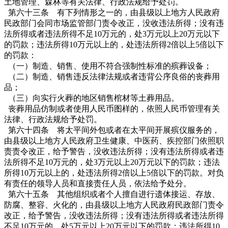
土地管理、森林等有关法律、行政法规给予处罚。
第六十三条 有下列情形之一的，由县级以上地方人民政府
民政部门会同市场监管部门责令改正，没收违法所得；没有违
法所得或者违法所得不足10万元的，处3万元以上20万元以下
的罚款；违法所得10万元以上的，处违法所得2倍以上5倍以下
的罚款：
（一）制造、销售、使用不符合强制性标准的殡葬设备；
（二）制造、销售违反法律法规或者违背公序良俗的丧葬用
品；
（三）向实行火葬的地区销售棺材等土葬用品。
丧葬用品仿制或者使用人民币图样的，依照人民币管理有关
法律、行政法规给予处罚。
第六十四条 将太平间外包或者在太平间开展殡仪服务的，
由县级以上地方人民政府卫生健康、中医药、疾控部门依照职
责责令改正，给予警告，没收违法所得；没有违法所得或者违
法所得不足10万元的，处3万元以上20万元以下的罚款；违法
所得10万元以上的，处违法所得2倍以上5倍以下的罚款。对负
有责任的领导人员和直接责任人员，依法给予处分。
第六十五条 其他组织或者个人擅自进行遗体接运、存放、
防腐、整容、火化的，由县级以上地方人民政府民政部门责令
改正，给予警告，没收违法所得；没有违法所得或者违法所得
不足10万元的，处5万元以上20万元以下的罚款；违法所得10