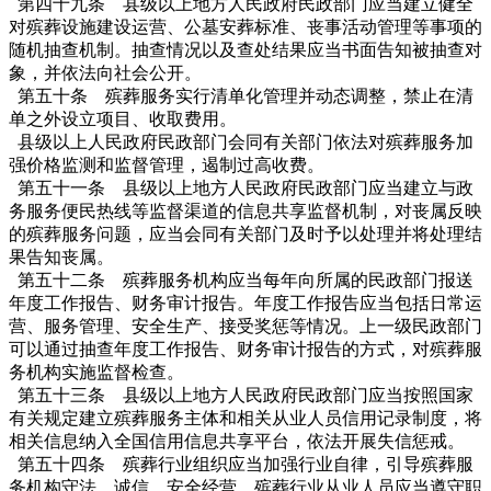
第四十九条 县级以上地方人民政府民政部门应当建立健全
对殡葬设施建设运营、公墓安葬标准、丧事活动管理等事项的
随机抽查机制。抽查情况以及查处结果应当书面告知被抽查对
象，并依法向社会公开。
第五十条 殡葬服务实行清单化管理并动态调整，禁止在清
单之外设立项目、收取费用。
县级以上人民政府民政部门会同有关部门依法对殡葬服务加
强价格监测和监督管理，遏制过高收费。
第五十一条 县级以上地方人民政府民政部门应当建立与政
务服务便民热线等监督渠道的信息共享监督机制，对丧属反映
的殡葬服务问题，应当会同有关部门及时予以处理并将处理结
果告知丧属。
第五十二条 殡葬服务机构应当每年向所属的民政部门报送
年度工作报告、财务审计报告。年度工作报告应当包括日常运
营、服务管理、安全生产、接受奖惩等情况。上一级民政部门
可以通过抽查年度工作报告、财务审计报告的方式，对殡葬服
务机构实施监督检查。
第五十三条 县级以上地方人民政府民政部门应当按照国家
有关规定建立殡葬服务主体和相关从业人员信用记录制度，将
相关信息纳入全国信用信息共享平台，依法开展失信惩戒。
第五十四条 殡葬行业组织应当加强行业自律，引导殡葬服
务机构守法、诚信、安全经营。殡葬行业从业人员应当遵守职