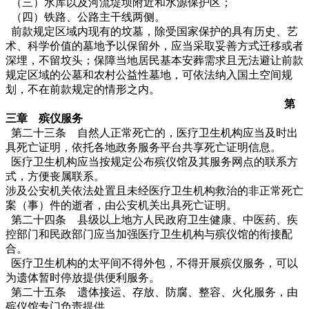
（三）水库以及河流堤坝附近和水源保护区；
（四）铁路、公路主干线两侧。
前款规定区域内现有的坟墓，除受国家保护的具有历史、艺
术、科学价值的墓地予以保留外，应当采取妥善方式迁移或者
深埋，不留坟头；保障当地居民基本安葬需求且无法避让前款
规定区域的公墓和农村公益性墓地，可依法纳入国土空间规
划，不在前款规定的情形之内。
第
三章 殡仪服务
第二十三条 自然人正常死亡的，医疗卫生机构应当及时出
具死亡证明，依托各地政务服务平台共享死亡证明信息。
医疗卫生机构应当按规定公布殡仪馆及其服务网点的联系方
式，方便丧属联系。
涉及公安机关依法处置且未经医疗卫生机构救治的非正常死亡
案（事）件的逝者，由公安机关出具死亡证明。
第二十四条 县级以上地方人民政府卫生健康、中医药、疾
控部门和民政部门应当加强医疗卫生机构与殡仪馆的衔接配
合。
医疗卫生机构的太平间不得外包，不得开展殡仪服务，可以
为遗体暂时停放提供便利服务。
第二十五条 遗体接运、存放、防腐、整容、火化服务，由
殡仪馆专门负责提供。