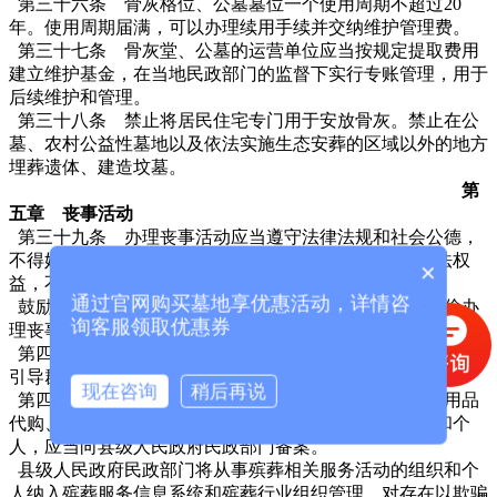
第三十六条 骨灰格位、公墓墓位一个使用周期不超过20
年。使用周期届满，可以办理续用手续并交纳维护管理费。
第三十七条 骨灰堂、公墓的运营单位应当按规定提取费用
建立维护基金，在当地民政部门的监督下实行专账管理，用于
后续维护和管理。
第三十八条 禁止将居民住宅专门用于安放骨灰。禁止在公
墓、农村公益性墓地以及依法实施生态安葬的区域以外的地方
埋葬遗体、建造坟墓。
第
五章 丧事活动
第三十九条 办理丧事活动应当遵守法律法规和社会公德，
不得妨碍公共秩序、危害公共安全，不得侵害他人的合法权
×
益，不得违背公序良俗。
通过官网购买墓地享优惠活动，详情咨
鼓励农村红白理事会等组织发挥作用，协助群众文明节俭办
询客服领取优惠券
理丧事活动，引导移风易俗。
第四十条 县级以上地方人民政府民政部门应当加强宣传，
引导群众在殡仪馆及其服务网点办理告别等丧事活动。
现在咨询
稍后再说
第四十一条 除殡葬服务机构外，从事殡葬服务代理、用品
代购、策划主持、信息咨询等殡葬相关服务活动的组织和个
人，应当向县级人民政府民政部门备案。
县级人民政府民政部门将从事殡葬相关服务活动的组织和个
人纳入殡葬服务信息系统和殡葬行业组织管理，对存在以欺骗