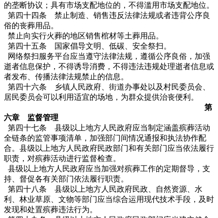
的垄断协议；具有市场支配地位的，不得滥用市场支配地位。
第四十四条 禁止制造、销售违反法律法规或者违背公序良
俗的丧葬用品。
禁止向实行火葬的地区销售棺材等土葬用品。
第四十五条 国家倡导文明、低碳、安全祭扫。
网络祭扫服务平台应当遵守法律法规，遵循公序良俗，加强
逝者信息保护，不得诱导消费，不得违法违规处理逝者信息或
者发布、传播法律法规禁止的信息。
第四十六条 乡镇人民政府、街道办事处以及村民委员会、
居民委员会可以利用适宜的场地，为群众提供治丧便利。
第
六章 监督管理
第四十七条 县级以上地方人民政府应当制定涵盖殡葬活动
全链条的监管事项清单，加强部门间情况通报和执法协作配
合。县级以上地方人民政府民政部门和有关部门应当依法履行
职责，对殡葬活动进行监督检查。
县级以上地方人民政府应当加强对殡葬工作的定期督导，支
持、督促各有关部门依法履行职责。
第四十八条 县级以上地方人民政府民政、自然资源、水
利、林业草原、文物等部门应当综合运用现代技术手段，及时
发现和处置殡葬违法行为。