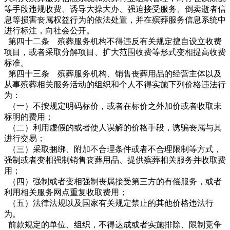
等手段违规收费、诱导大操大办、强迫接受服务、倒卖逝者信
息等损害丧属权益行为的依法处置，并在殡葬服务信息系统中
进行标注，向社会公开。
第四十二条 殡葬服务机构不得违反有关规定擅自设立收费
项目，或者采取分解项目、扩大范围收费等形式变相提高收费
标准。
第四十三条 殡葬服务机构、销售丧葬用品的经营主体以及
从事殡葬相关服务活动的组织和个人不得实施下列价格违法行
为：
（一）不按规定明码标价，或者在标价之外加价或者收取未
标明的费用；
（二）利用虚假的或者使人误解的价格手段，诱骗丧属与其
进行交易；
（三）采取捆绑、附加不合理条件或者不合理限制等方式，
强制或者变相强制销售丧葬用品、提供殡葬相关服务并收取费
用；
（四）强制或者变相强制丧属接受第三方的有偿服务，或者
利用相关服务网点重复收取费用；
（五）法律法规以及国家有关规定禁止的其他价格违法行
为。
前款规定的单位、组织，不得达成或者实施排除、限制竞争