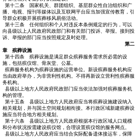
第十二条 国家机关、群团组织、基层群众性自治组织和广
播、电视、报刊等媒体以及互联网平台应当加强宣传教育，引
导群众积极开展殡葬移风易俗活动。
第十三条 任何组织和个人对违反本条例规定的行为，可以
向县级以上人民政府民政部门和有关部门投诉、举报。接到投
诉、举报的部门应当按照规定及时处理。
第二
章 殡葬设施
第十四条 殡葬设施是满足群众殡葬服务需求所必需的设
施，包括殡仪馆、骨灰堂、公墓。
殡葬服务机构为殡葬设施的运营单位。新设殡葬服务机构应
当由政府举办，为非营利性机构。不得再新设立营利性殡葬服
务机构。
县级以上地方人民政府民政部门应当依法加强对殡葬服务机
构的管理。
第十五条 县级以上地方人民政府应当将殡葬设施建设纳入
相关规划，并与国土空间规划相衔接。本行政区域新建殡葬设
施应当符合地方相关规划。
第十六条 县级以上地方人民政府根据本行政区域人口规模
和分布状况按需建设殡仪馆，合理设置殡仪馆的服务网点。
县级以上地方人民政府应当结合实际配备遗体接运车，保障