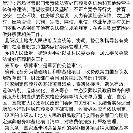
管理；市场监管部门负责依法查处殡葬服务机构和其他经营主
体价格违法、违规收费以及垄断、不正当竞争等行为；教育、
公安、生态环境、住房城乡建设、人力资源社会保障、农业农
村、应急管理、民族、宗教、网信、电信、林业草原等有关部
门依照本条例和其他有关法律法规的规定，在各自职责范围内
做好殡葬相关工作。
县级以上地方人民政府应当统筹、协调、督促和指导各有关
部门在各自职责范围内做好殡葬管理工作。
乡镇人民政府、街道办事处以及村民委员会、居民委员会依
法做好殡葬相关工作。
第五条 殡葬事业是重要的公益事业。
殡葬服务分为基础项目和非基础项目，收费政策由国务院发
展改革部门、财政部门会同国务院民政等部门制定。
国家制定殡葬服务基础项目清单，将遗体接运、遗体存放、
遗体告别、遗体火化、骨灰寄存、生态安葬以及政府举办的殡
葬服务机构提供的骨灰格位安葬等纳入清单范围，省、自治
区、直辖市人民政府民政部门会同有关部门可以结合实际适当
增加本行政区域殡葬服务基础项目。收费标准应当依法制定。
设区的市级以上地方人民政府民政部门会同有关部门合理确
定殡葬服务非基础项目清单，对收费依法实行严格管理。
第六条 国家逐步将具备条件的殡葬服务项目纳入国家基本