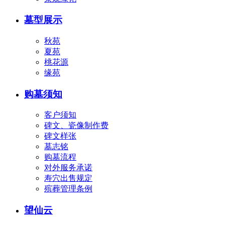
墓型展示
秋苑
夏苑
桃花源
缘苑
购墓须知
客户须知
碑文、瓷像制作费
碑文样张
墓志铭
购墓流程
对外服务承诺
寿穴出售规定
殡葬管理条例
望仙云