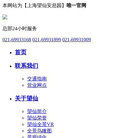
本网站为【上海望仙安息园】
唯一官网
总部24小时服务
021-69933168
021-69931899
021-69931009
首页
联系我们
交通指南
营业网点
关于望仙
望仙简介
望仙荣誉
望仙全景VR
全景鸟瞰图
景观绿化