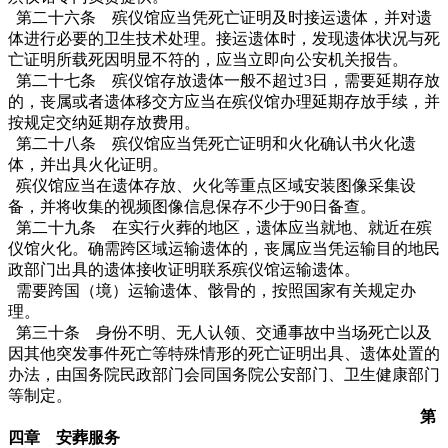
第二十六条 殡仪馆应当凭死亡证明及时接运遗体，并对遗
体进行必要的卫生技术处理。接运遗体时，发现遗体状况与死
亡证明所载死因明显不符的，应当立即向公安机关报告。
第二十七条 殡仪馆存放遗体一般不超过3日，需要延期存放
的，丧属或者遗体移交方应当在殡仪馆办理延期存放手续，并
按规定交纳延期存放费用。
第二十八条 殡仪馆应当凭死亡证明和火化确认书火化遗
体，并出具火化证明。
殡仪馆应当在遗体存放、火化等重点区域安装图像采集设
备，并将收集的视频图像信息保存不少于90日备查。
第二十九条 在实行火葬的地区，遗体应当就地、就近在殡
仪馆火化。确需跨区域运输遗体的，丧属应当凭运输目的地民
政部门出具的遗体接收证明联系殡仪馆运输遗体。
需要跨国（境）运输遗体、骸骨的，按照国家有关规定办
理。
第三十条 身份不明、无人认领、交通事故中当场死亡以及
因其他突发事件死亡等特殊情形的死亡证明出具、遗体处置的
办法，由国务院民政部门会同国务院公安部门、卫生健康部门
等制定。
第
四章 安葬服务