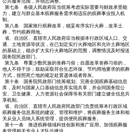
公共服务范围，并动态调整。
第七条 各级人民政府应当统筹考虑实际需要与财政承受能
力，建立与群众基本殡葬服务需求相适应的殡葬事业投入机
制。
第八条 国家推行殡葬改革，稳妥有序实行火葬，改革土
葬，节约殡葬用地。
省、自治区、直辖市人民政府应当根据本行政区域人口、交
通、土地资源等状况，在已划定实行火葬地区和允许土葬地区
的基础上，稳步扩大实行火葬地区的范围，调整情况及时报送
国务院民政部门。
第九条 尊重少数民族的丧葬习俗；自愿改革丧葬习俗的，
他人不得干涉；鼓励采取符合生态环保、节约用地要求的殡葬
方式，按照死亡地的规定处置遗体或者骨灰。
第十条 国务院民政部门统筹规划、完善全国殡葬基础信息
库，及时与国家人口基础信息库实现共享，并会同国务院公
安、卫生健康、人力资源社会保障等有关部门建立健全信息共
享机制。
省、自治区、直辖市人民政府民政部门负责统筹本行政区域
殡葬服务信息系统的建设、管理和维护，将殡葬服务主体和相
关从业人员纳入系统管理，提供便民殡葬服务。
第十一条 推进殡葬领域科技创新和推广应用。加强殡葬服
务管理相关专业人才队伍建设。