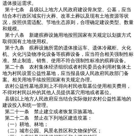
遗体接运需求。
第十七条 县级以上地方人民政府建设骨灰堂、公墓，应当
结合本行政区域实行火葬、改革土葬以及现有土地资源等状
况，按照供需适配、节地生态原则，合理确定建设类型、数量
和规模。
第十八条 新建殡葬设施用地按照国家有关规定以划拨方式
取得国有土地使用权。
第十九条 殡葬设施所需的遗体接运车、遗体冷藏柜、火化
机、火化污染物净化设备等殡葬设备，应当符合相关强制性标
准。禁止制造、销售、使用不符合强制性标准的殡葬设备。
第二十条 农村集体经济组织或者村民委员会利用村集体土
地为村民设置公益性墓地，应当报县级人民政府民政部门备
案。相关用地手续按照国家有关规定办理。
农村公益性墓地原则上不得向村民收取墓位使用相关费用，
不得对村民以外的其他人员提供墓穴用地或者墓位。
县级以上地方人民政府应当结合实际做好农村公益性墓地的
建设投入和统一管理。
第二十一条 禁止建立或者恢复宗族墓地。
第二十二条 禁止在下列地区建造坟墓：
（一）耕地、林地；
（二）城市公园、风景名胜区和文物保护区；