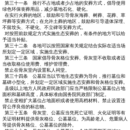
第三十一条 推行不占地或者少占地的安葬方式，倡导使用
绿色环保丧葬用品，减少墓地石化、硬化。
在实行火葬的地区，鼓励和引导骨灰海葬、树葬、花葬、草
坪葬等安葬方式；在允许土葬的地区，鼓励和引导遗体深埋、
不留坟头、不硬化、不立碑等安葬方式。
对按照前款规定方式实施生态安葬的，有条件的地方可以给
予适当补贴。
第三十二条 各地可以按照国家有关规定结合实际在适当场
所划定一定区域，实施生态安葬。
第三十三条 国家倡导骨灰格位安葬。骨灰堂不收取或者适
当收取格位使用费、维护管理费。
禁止在骨灰堂内设置私人祠堂。
第三十四条 公墓应当以节地生态安葬为导向，推行墓位和
墓碑小型化，并划定一定区域实施生态安葬和骨灰格位安葬。
县级以上地方人民政府民政部门应当严格限制公墓墓位占地
面积和墓碑高度，具体标准由国务院民政部门制定。
禁止变相扩大墓位占地面积或者使用高档材料。禁止设置违
背公序良俗的标志物。
第三十五条 骨灰堂、公墓应当凭死亡证明、火化证明等有
关证明材料提供骨灰格位、公墓墓位。为高龄老人、危重病人
等提供骨灰格位、公墓墓位的除外。