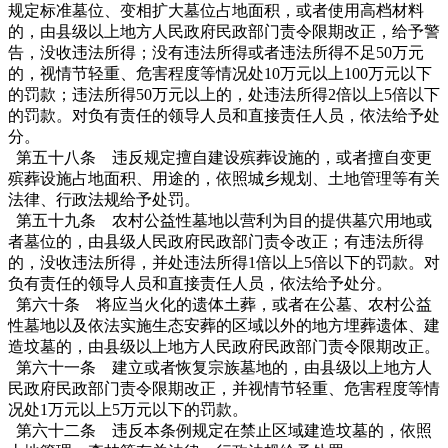
规定标准墓位、变相扩大墓位占地面积，或者使用高档材料
的，由县级以上地方人民政府民政部门责令限期改正，给予警
告，没收违法所得；没有违法所得或者违法所得不足50万元
的，视情节轻重、危害程度等情况处10万元以上100万元以下
的罚款；违法所得50万元以上的，处违法所得2倍以上5倍以下
的罚款。对负有责任的领导人员和直接责任人员，依法给予处
分。
第五十八条 违反规定擅自建设殡葬设施的，或者擅自变更
殡葬设施占地面积、用途的，依照城乡规划、土地管理等有关
法律、行政法规给予处罚。
第五十九条 农村公益性墓地以营利为目的提供墓穴用地或
者墓位的，由县级人民政府民政部门责令改正；有违法所得
的，没收违法所得，并处违法所得1倍以上5倍以下的罚款。对
负有责任的领导人员和直接责任人员，依法给予处分。
第六十条 将应当火化的遗体土葬，或者在公墓、农村公益
性墓地以及依法实施生态安葬的区域以外的地方埋葬遗体、建
造坟墓的，由县级以上地方人民政府民政部门责令限期改正。
第六十一条 建立或者恢复宗族墓地的，由县级以上地方人
民政府民政部门责令限期改正，并视情节轻重、危害程度等情
况处1万元以上5万元以下的罚款。
第六十二条 违反本条例规定在禁止区域建造坟墓的，依照