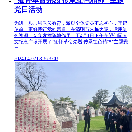
“缅怀革命先烈 传承红色精神” 主题
党日活动
为进一步加强党员教育，激励全体党员不忘初心，牢记
使命，更好践行党的宗旨。在清明节来临之际，运用红
色资源，切实发挥阵地作用，于4月1日下午在望仙园人
文纪念广场开展了“缅怀革命先烈 传承红色精神”主题党
日
2024-04-02 08:36
3703