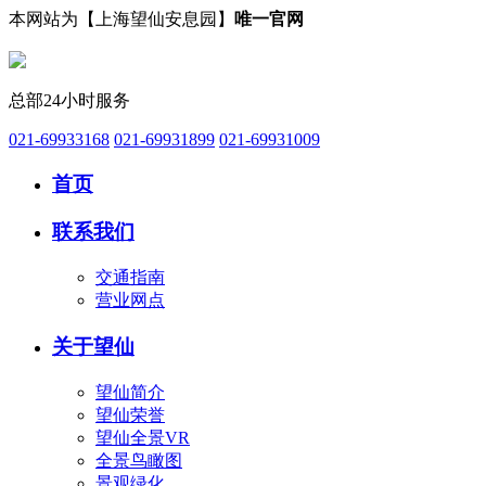
本网站为【上海望仙安息园】
唯一官网
总部24小时服务
021-69933168
021-69931899
021-69931009
首页
联系我们
交通指南
营业网点
关于望仙
望仙简介
望仙荣誉
望仙全景VR
全景鸟瞰图
景观绿化