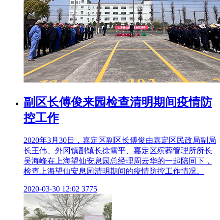
副区长傅俊来园检查清明期间疫情防
控工作
2020年3月30日，嘉定区副区长傅俊由嘉定区民政局副局
长王伟、外冈镇副镇长徐雪平、嘉定区殡葬管理所所长
吴海峰在上海望仙安息园总经理周云华的一起陪同下，
检查上海望仙安息园清明期间的疫情防控工作情况。
2020-03-30 12:02
3775