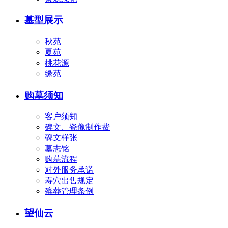
墓型展示
秋苑
夏苑
桃花源
缘苑
购墓须知
客户须知
碑文、瓷像制作费
碑文样张
墓志铭
购墓流程
对外服务承诺
寿穴出售规定
殡葬管理条例
望仙云