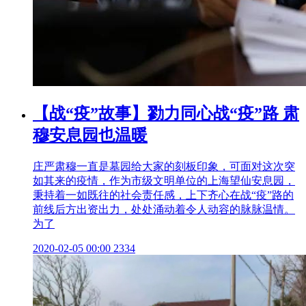
【战“疫”故事】勠力同心战“疫”路 肃
穆安息园也温暖
庄严肃穆一直是墓园给大家的刻板印象，可面对这次突
如其来的疫情，作为市级文明单位的上海望仙安息园，
秉持着一如既往的社会责任感，上下齐心在战“疫”路的
前线后方出资出力，处处涌动着令人动容的脉脉温情。
为了
2020-02-05 00:00
2334