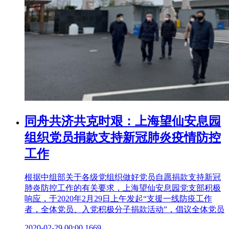
同舟共济共克时艰：上海望仙安息园
组织党员捐款支持新冠肺炎疫情防控
工作
根据中组部关于各级党组织做好党员自愿捐款支持新冠
肺炎防控工作的有关要求，上海望仙安息园党支部积极
响应，于2020年2月29日上午发起“支援一线防疫工作
者，全体党员、入党积极分子捐款活动”，倡议全体党员
2020-02-29 00:00
1669