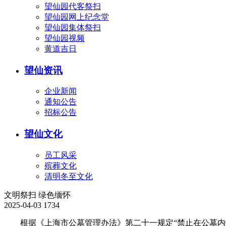
望仙园代客祭扫
望仙园网上纪念堂
望仙园集体祭扫
望仙园视频
黄道吉日
望仙资讯
企业新闻
通知公告
招标公告
望仙文化
员工风采
殡葬文化
清明冬至文化
文明祭扫 绿色缅怀
2025-04-03
1734
根据《上海市公墓管理办法》第二十一规定“禁止在公墓内