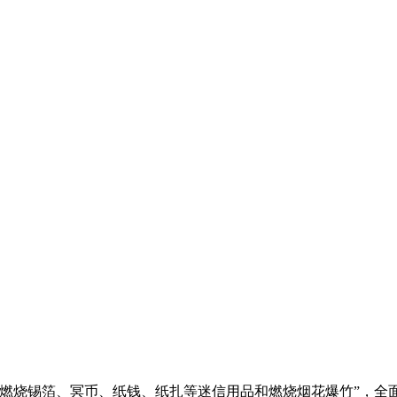
燃烧锡箔、冥币、纸钱、纸扎等迷信用品和燃烧烟花爆竹”，全