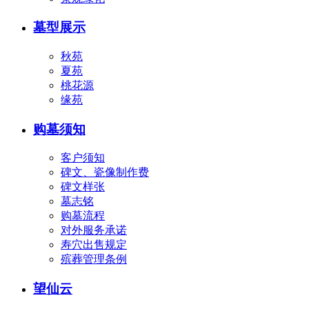
墓型展示
秋苑
夏苑
桃花源
缘苑
购墓须知
客户须知
碑文、瓷像制作费
碑文样张
墓志铭
购墓流程
对外服务承诺
寿穴出售规定
殡葬管理条例
望仙云