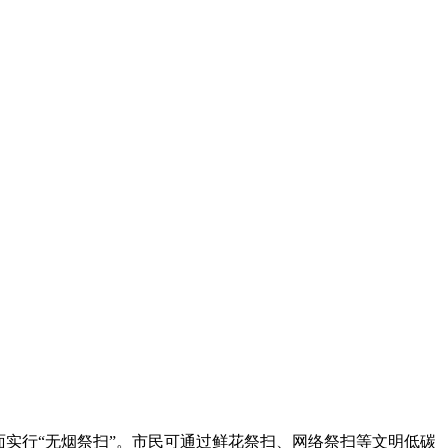
面实行“无烟祭扫”。市民可通过鲜花祭扫、网络祭扫等文明低碳