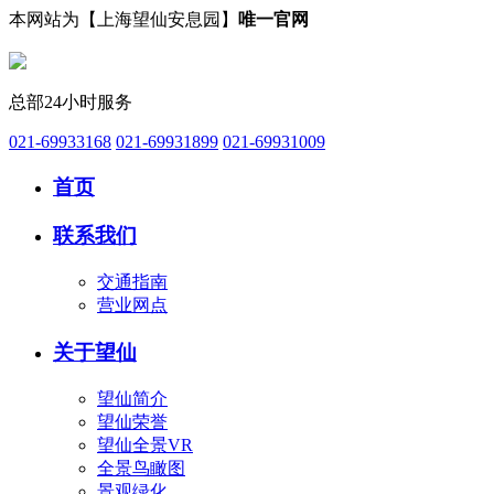
本网站为【上海望仙安息园】
唯一官网
总部24小时服务
021-69933168
021-69931899
021-69931009
首页
联系我们
交通指南
营业网点
关于望仙
望仙简介
望仙荣誉
望仙全景VR
全景鸟瞰图
景观绿化